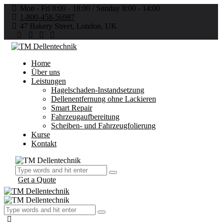
Mon - Fri 8:00 - 18:00 / Sunday 8:00 - 14:00
1-800-458-56987
47 Bakery Street, London, UK
Home
Über uns
Leistungen
Hagelschaden-Instandsetzung
Dellenentfernung ohne Lackieren
Smart Repair
Fahrzeugaufbereitung
Scheiben- und Fahrzeugfolierung
Kurse
Kontakt
Get a Quote