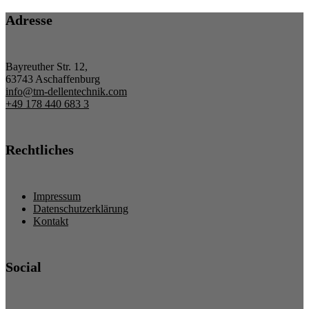
Adresse
Bayreuther Str. 12,
63743 Aschaffenburg
info@tm-dellentechnik.com
+49 178 440 683 3
Rechtliches
Impressum
Datenschutzerklärung
Kontakt
Social