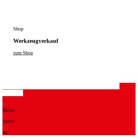
Shop
Werkzeugverkauf
zum Shop
IASRE SMARTREPAIR-MESSE: WIR SIND
DABEI!
0
Messe
0
startet
0
am