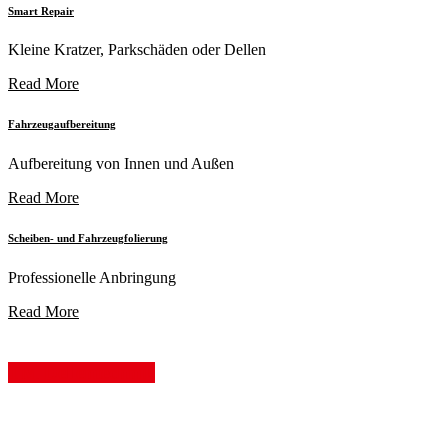
Smart Repair
Kleine Kratzer, Parkschäden oder Dellen
Read More
Fahrzeugaufbereitung
Aufbereitung von Innen und Außen
Read More
Scheiben- und Fahrzeugfolierung
Professionelle Anbringung
Read More
Willkommen bei
TM Dellentechnik
Ihrer Fachwerkstatt in Aschaffenburg für Hagelschaden-
Instandsetzung, professionelle Dellenentfernung und vieles