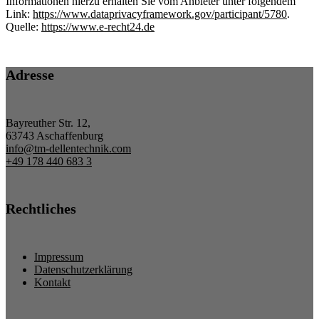
Informationen hierzu erhalten Sie vom Anbieter unter folgendem
Link:
https://www.dataprivacyframework.gov/participant/5780
.
Quelle:
https://www.e-recht24.de
Adresse
Bayreuther Str. 12,
63743 Aschaffenburg
info@tm-dellentechnik.com
+49 178 440 683 3
Rechtliches
Impressum
Datenschutzerklärung
Kontakt