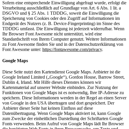
Sofern eine entsprechende Einwilligung abgefragt wurde, erfolgt die
Verarbeitung ausschließlich auf Grundlage von Art. 6 Abs. 1 lit. a
DSGVO und § 25 Abs. 1 TDDDG, soweit die Einwilligung die
Speicherung von Cookies oder den Zugriff auf Informationen im
Endgerät des Nutzers (z. B. Device-Fingerprinting) im Sinne des
TDDDG umfasst. Die Einwilligung ist jederzeit widerrufbar. Wenn
Ihr Browser Font Awesome nicht unterstützt, wird eine
Standardschrift von Ihrem Computer genutzt. Weitere Informationen
zu Font Awesome finden Sie und in der Datenschutzerklärung von
Font Awesome unter:
https://fontawesome.com/privacy
.
Google Maps
Diese Seite nutzt den Kartendienst Google Maps. Anbieter ist die
Google Ireland Limited („Google“), Gordon House, Barrow Street,
Dublin 4, Irland. Mit Hilfe dieses Dienstes können wir
Kartenmaterial auf unserer Website einbinden. Zur Nutzung der
Funktionen von Google Maps ist es notwendig, Ihre IP-Adresse zu
speichern. Diese Informationen werden in der Regel an einen Server
von Google in den USA übertragen und dort gespeichert. Der
Anbieter dieser Seite hat keinen Einfluss auf diese
Datenübertragung. Wenn Google Maps aktiviert ist, kann Google
zum Zwecke der einheitlichen Darstellung der Schriftarten Google
Fonts verwenden. Beim Aufruf von Google Maps lädt Ihr Browser
die benötigten Web Fonts in ihren Browsercache, um Texte und