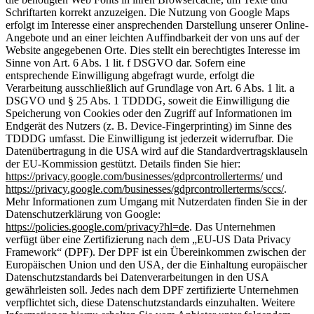
Schriftarten korrekt anzuzeigen. Die Nutzung von Google Maps
erfolgt im Interesse einer ansprechenden Darstellung unserer Online-
Angebote und an einer leichten Auffindbarkeit der von uns auf der
Website angegebenen Orte. Dies stellt ein berechtigtes Interesse im
Sinne von Art. 6 Abs. 1 lit. f DSGVO dar. Sofern eine
entsprechende Einwilligung abgefragt wurde, erfolgt die
Verarbeitung ausschließlich auf Grundlage von Art. 6 Abs. 1 lit. a
DSGVO und § 25 Abs. 1 TDDDG, soweit die Einwilligung die
Speicherung von Cookies oder den Zugriff auf Informationen im
Endgerät des Nutzers (z. B. Device-Fingerprinting) im Sinne des
TDDDG umfasst. Die Einwilligung ist jederzeit widerrufbar. Die
Datenübertragung in die USA wird auf die Standardvertragsklauseln
der EU-Kommission gestützt. Details finden Sie hier:
https://privacy.google.com/businesses/gdprcontrollerterms/
und
https://privacy.google.com/businesses/gdprcontrollerterms/sccs/
.
Mehr Informationen zum Umgang mit Nutzerdaten finden Sie in der
Datenschutzerklärung von Google:
https://policies.google.com/privacy?hl=de
. Das Unternehmen
verfügt über eine Zertifizierung nach dem „EU-US Data Privacy
Framework“ (DPF). Der DPF ist ein Übereinkommen zwischen der
Europäischen Union und den USA, der die Einhaltung europäischer
Datenschutzstandards bei Datenverarbeitungen in den USA
gewährleisten soll. Jedes nach dem DPF zertifizierte Unternehmen
verpflichtet sich, diese Datenschutzstandards einzuhalten. Weitere