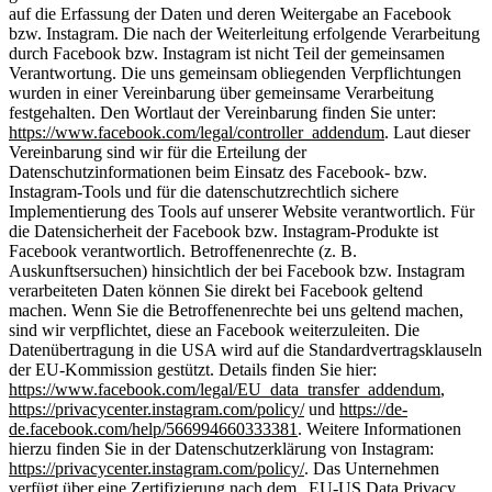
auf die Erfassung der Daten und deren Weitergabe an Facebook
bzw. Instagram. Die nach der Weiterleitung erfolgende Verarbeitung
durch Facebook bzw. Instagram ist nicht Teil der gemeinsamen
Verantwortung. Die uns gemeinsam obliegenden Verpflichtungen
wurden in einer Vereinbarung über gemeinsame Verarbeitung
festgehalten. Den Wortlaut der Vereinbarung finden Sie unter:
https://www.facebook.com/legal/controller_addendum
. Laut dieser
Vereinbarung sind wir für die Erteilung der
Datenschutzinformationen beim Einsatz des Facebook- bzw.
Instagram-Tools und für die datenschutzrechtlich sichere
Implementierung des Tools auf unserer Website verantwortlich. Für
die Datensicherheit der Facebook bzw. Instagram-Produkte ist
Facebook verantwortlich. Betroffenenrechte (z. B.
Auskunftsersuchen) hinsichtlich der bei Facebook bzw. Instagram
verarbeiteten Daten können Sie direkt bei Facebook geltend
machen. Wenn Sie die Betroffenenrechte bei uns geltend machen,
sind wir verpflichtet, diese an Facebook weiterzuleiten. Die
Datenübertragung in die USA wird auf die Standardvertragsklauseln
der EU-Kommission gestützt. Details finden Sie hier:
https://www.facebook.com/legal/EU_data_transfer_addendum
,
https://privacycenter.instagram.com/policy/
und
https://de-
de.facebook.com/help/566994660333381
. Weitere Informationen
hierzu finden Sie in der Datenschutzerklärung von Instagram:
https://privacycenter.instagram.com/policy/
. Das Unternehmen
verfügt über eine Zertifizierung nach dem „EU-US Data Privacy