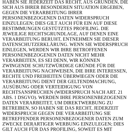
HABEN SIE JEDERZEIT DAS RECHT, AUS GRÜNDEN, DIE
SICH AUS IHRER BESONDEREN SITUATION ERGEBEN,
GEGEN DIE VERARBEITUNG IHRER
PERSONENBEZOGENEN DATEN WIDERSPRUCH
EINZULEGEN; DIES GILT AUCH FÜR EIN AUF DIESE
BESTIMMUNGEN GESTÜTZTES PROFILING. DIE
JEWEILIGE RECHTSGRUNDLAGE, AUF DENEN EINE
VERARBEITUNG BERUHT, ENTNEHMEN SIE DIESER
DATENSCHUTZERKLÄRUNG. WENN SIE WIDERSPRUCH
EINLEGEN, WERDEN WIR IHRE BETROFFENEN
PERSONENBEZOGENEN DATEN NICHT MEHR
VERARBEITEN, ES SEI DENN, WIR KÖNNEN
ZWINGENDE SCHUTZWÜRDIGE GRÜNDE FÜR DIE
VERARBEITUNG NACHWEISEN, DIE IHRE INTERESSEN,
RECHTE UND FREIHEITEN ÜBERWIEGEN ODER DIE
VERARBEITUNG DIENT DER GELTENDMACHUNG,
AUSÜBUNG ODER VERTEIDIGUNG VON
RECHTSANSPRÜCHEN (WIDERSPRUCH NACH ART. 21
ABS. 1 DSGVO). WERDEN IHRE PERSONENBEZOGENEN
DATEN VERARBEITET, UM DIREKTWERBUNG ZU
BETREIBEN, SO HABEN SIE DAS RECHT, JEDERZEIT
WIDERSPRUCH GEGEN DIE VERARBEITUNG SIE
BETREFFENDER PERSONENBEZOGENER DATEN ZUM
ZWECKE DERARTIGER WERBUNG EINZULEGEN; DIES
GILT AUCH FÜR DAS PROFILING, SOWEIT ES MIT