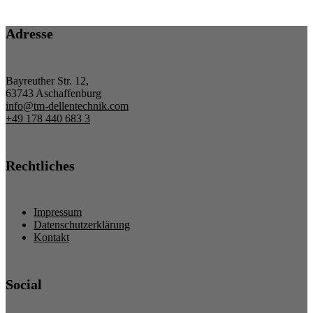
Adresse
Bayreuther Str. 12,
63743 Aschaffenburg
info@tm-dellentechnik.com
+49 178 440 683 3
Rechtliches
Impressum
Datenschutzerklärung
Kontakt
Social